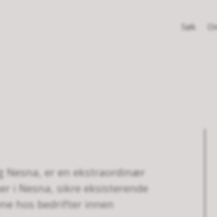
Søk
Om
g Nesna, er en ekstraordinær
er i Nesna, sikre eksisterende
vne hos bedrifter innen