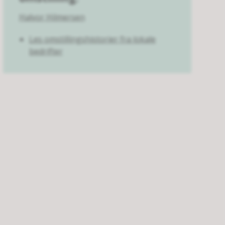
Halvor Hilmersen
Les omstillingshistorier fra lokale
bedrifter