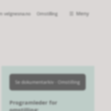
Meny
 velgnesna.no
Omstilling
Se dokumentarkiv - Omstilling
Programleder for
omstilling: