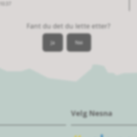
10:37
Fant du det du lette etter?
Ja
Nei
Velg Nesna