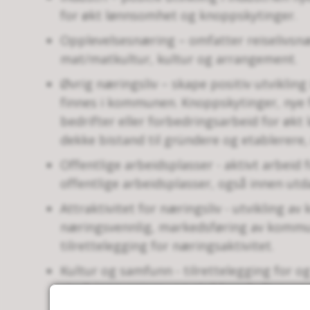
for økt lønnsomhet og knoppskytinger.
Opplevelsesnæring – omfatter reiselivsnær
mat/matkultur, kultur og arrangement.
Øvrig næringsliv – skape positiv utvikling
finnes i kommunen. Knoppskytinger, nye 
bedrifter eller forbedringsarbeid for øk
dekke bistand til gründere og etablerere,
Offentlige arbeidsplasser - aktivt arbeid f
offentlige arbeidsplasser, også innen utd
Attraktivitet for næringsliv - utvikling a
næringsvennlig, markedsføring av kom
tilrettelegging for næringsaktivitet.
Kultur og samfunn - tilrettelegging for og 
sterk innovasjons- og etablererkultur, u
utvikle bostedsattraktivitet.