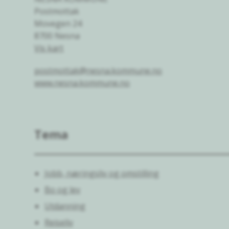
Postmottak
Movegen 24
8700 Nesna
Vis kart
postmottak@nesna.kommune.no
www.nesna.kommune.no
Tema
Jobb, næringsliv og omstilling
Bo og lev
Utdanning
Reiseliv