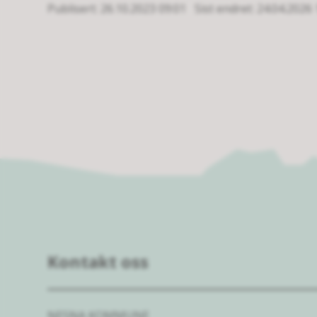
Publisert
26.10.2023 09:01
Sist endret
24.04.2026 
Kontakt oss
NESNA KOMMUNE