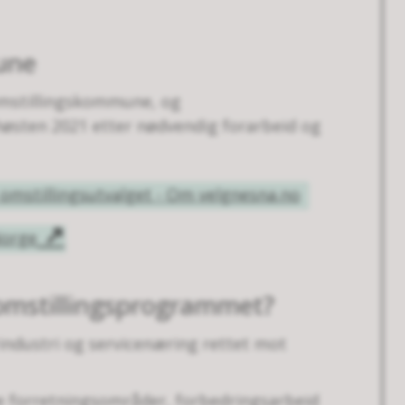
une
 omstillingskommune, og
 høsten 2021 etter nødvendig forarbeid og
omstillingsutvalget - Om velgnesna.no
Norge
omstillingsprogrammet?
ndustri og servicenæring rettet mot
 nye forretningsområder, forbedringsarbeid