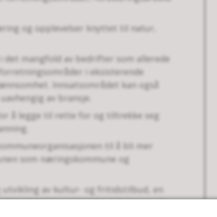
ing og opplevelser knyttet til natur,
 i det mangfold av bedrifter som allerede
forretningsområder i eksisterende
t lønnsomhet. Innsatsområdet kan også
 uavhengig av bransje.
or å legge til rette for og tiltrekke seg
anning.
v kommuneorganisasjonen til å bli mer
munen som næringskommune og
utvikling av kultur- og fritidstilbud, en
ngdomssatsing samt andre tiltak som vil