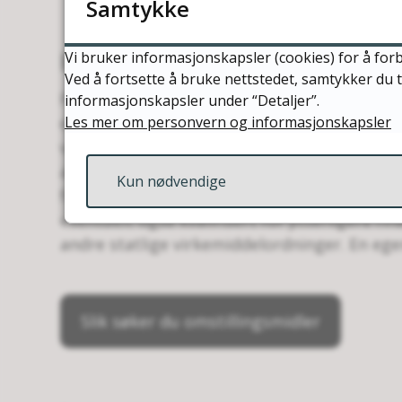
Samtykke
Hva kan det søkes om?
Vi bruker informasjonskapsler (cookies) for å forb
Ved å fortsette å bruke nettstedet, samtykker du t
Programmet disponerer midler som er mott
informasjonskapsler under “Detaljer”.
Les mer om personvern og informasjonskapsler
er søkbare og kan bidra til finansiering av 
være registrert i Nesna eller ha hovedtyngden
arbeidsplasser) i Nesna kommune. Midlene kan
Kun nødvendige
forstudier og forprosjekt, med hensikt å avk
eventuelt også kvalifisert for ytterligere f
andre statlige virkemiddelordninger. En eg
Slik søker du omstillingsmidler