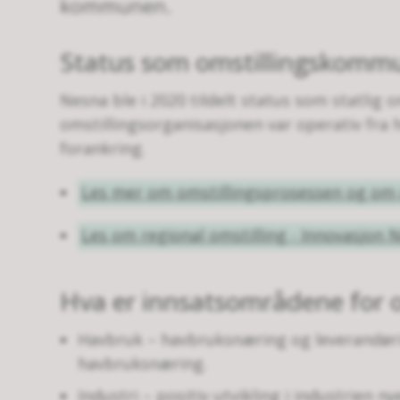
kommunen.
Status som omstillingskomm
Nesna ble i 2020 tildelt status som statlig
omstillingsorganisasjonen var operativ fra
forankring.
Les mer om omstillingsprosessen og om 
Les om regional omstilling - Innovasjon 
Hva er innsatsområdene for 
Havbruk – havbruksnæring og leverandøri
havbruksnæring.
Industri – positiv utvikling i industrien