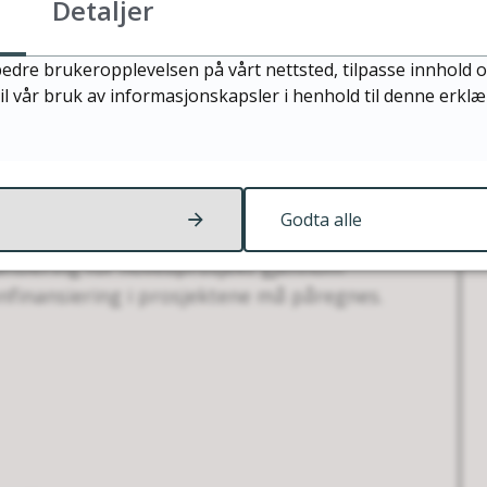
Detaljer
edre brukeropplevelsen på vårt nettsted, tilpasse innhold o
il vår bruk av informasjonskapsler i henhold til denne erkl
att fra stat og fylkeskommune. Midlene
forstudier eller forprosjekt. Søker må enten
 av tiltaket (det vil si skape lokale
 i all vesentlighet bli brukt til
Godta alle
lare hvorvidt et prosjekt er drivverdig og
inansiering for hovedprosjekt gjennom
enfinansiering i prosjektene må påregnes.