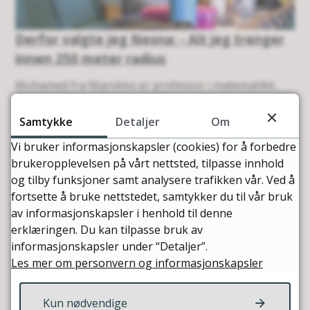
Derfor valgte jeg Nesna: - Alt jeg trenger
innen 250 meter radius
Mohamed fra Marokko er professor i matematikk.
Han syns det er lett å balansere jobb og familie når
alt man trenger er i 250 meter radius fra huset man
Samtykke
Detaljer
Om
bor i.
Vi bruker informasjonskapsler (cookies) for å forbedre
brukeropplevelsen på vårt nettsted, tilpasse innhold
og tilby funksjoner samt analysere trafikken vår. Ved å
fortsette å bruke nettstedet, samtykker du til vår bruk
av informasjonskapsler i henhold til denne
erklæringen. Du kan tilpasse bruk av
informasjonskapsler under “Detaljer”.
Les mer om personvern og informasjonskapsler
Kun nødvendige